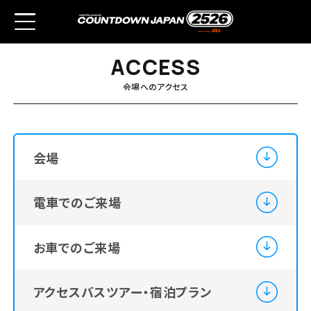
A
A
C
C
C
C
E
E
S
S
S
S
会場へのアクセス
会場
電車でのご来場
お車でのご来場
アクセスバスツアー・宿泊プラン