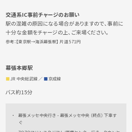
交通系IC事前チャージのお願い
駅の混雑の原因になる場合がありますので、事前に
注意事項
よくある質問
十分な金額をチャージの上、ご来場ください。
参考：【東京駅→海浜幕張駅】 片道 571円
幕張本郷駅
■
JR 中央総武線 ／
■
京成線
バス約15分
幕張メッセ中央行き - 幕張メッセ中央 （終点） 下車す
ぐ