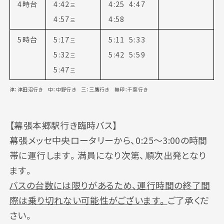
4時台
4:42
4:25 4:47
三
4:57
4:58
三
5時台
5:17
5:11 5:33
三
5:32
5:42 5:59
三
5:47
三
津：津田沼行き 中：中野行き 三：三鷹行き 無印：千葉行き
【幕張本郷駅行き臨時バス】
幕張メッセ中央ロータリーから、0:25〜3:00の時間
帯に運行します。満員になり次第、順次出発となり
ます。
バスの台数には限りがあるため、運行時間の終了間
際は乗り切れない可能性がございます。
ご了承くだ
さい。