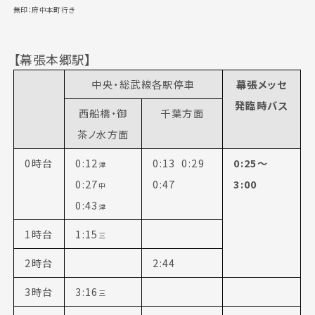
無印：府中本町行き
【幕張本郷駅】
中央・総武線各駅停車
幕張メッセ
発臨時バス
西船橋・御
千葉方面
茶ノ水方面
0時台
0:12
0:13 0:29
0:25～
津
0:27
0:47
3:00
中
FOLLOW US
0:43
津
1時台
1:15
三
2時台
2:44
3時台
3:16
三