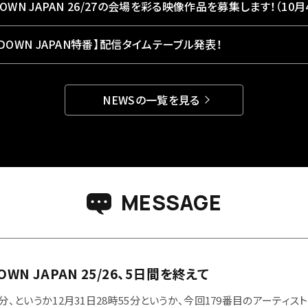
DOWN JAPAN 26/27の会場を彩る映像作品を募集します！（10月4
TDOWN JAPAN特番】配信タイムテーブル発表！
NEWSの一覧を見る
MESSAGE
新情報
メッセージ
開催
OWN JAPAN 25/26、5日間を終えて
5分、というか12月31日28時55分というか、今回179番目のアーティス