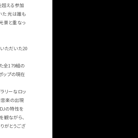
人を超える参加
いた 光は誰も
光景と重なっ
加いただいた20
た全179組の
Jポップの現在
ポラリーなロッ
発音楽の出現
DJの特性を
を観ながら、
りがとうござ