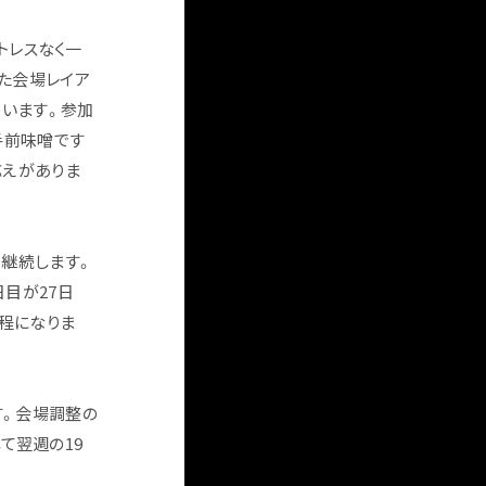
トレスなく一
た会場レイア
思います。参加
手前味噌です
応えがありま
を継続します。
日目が27日
日程になりま
ます。会場調整の
て翌週の19