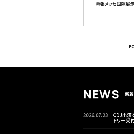
幕張メッセ国際展示
F
注意事項
N
E
W
S
新着
2026.07.23
CDJ出演を
トリー受