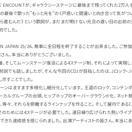
E ENCOUNTが、ギャラクシーステージに最後まで残ってくれた2万
の最後で歌った"もっと光を"の《戸惑いと間違いと向き合って気がつ
から進むんだ》という歌詞が、まだまだ明けない元旦の遅い日の出前の
的でした。
WN JAPAN 25/26、無事に全日程を終了することが出来ました。ご参
の皆さん、本当にありがとうございました。
催、そしてムーンステージ復活による4ステージ制、それによって実現し
前説でも話しましたが、そんな今回のCDJが目指したのは、Jロック・
し示すことでした。
ーンはますます多様化し細分化しています。王道のロック、コンテン
ボーカルグループの台頭、ヒップホップのオーバーグラウンド化、ネット
、等々、それらを俯瞰するラインナップを作ること。そして屋内であるC
そのためには4ステージが必要でした。連日繰り広げられた熱いライブ
OLLOW US
できた達成感を感じられました。出演アーティストの皆さん、本当にあ