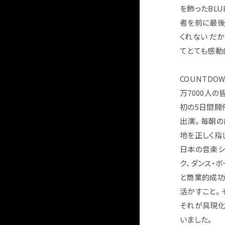
を飾ったBLU
者を前に最後
くれない だ
てとても感動
COUNTDO
万7000人
初の5日間開
出演。毎朝の
地を正しく指
日本の音楽シ
ク、ダンス・
と商業的成功
活かすこと。
F
それが具現化
いました。