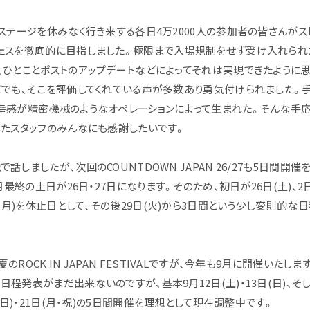
4ステージを休みなく行き来する各日4万2000人の参加者の皆さんがス
ェスを徹底的に目指しました。極限まで入場規制をせず受け入れられ
、ひとことポストのアップデートなどによってそれは実現できたように
どでも、そこを評価してくれている声が多数あり勇気付けられました。
幸感が精密機械のようなオペレーションによって生まれた。そんな手
れたスタッフのみんなにも感謝したいです。
話しましたが、次回のCOUNTDOWN JAPAN 26/27も5日間開催
2月最終の土日が26日・27日になります。そのため、初日が26日(土)、2
日(月)を休止日として、その後29日(火)から3日間という少し変則的な
のROCK IN JAPAN FESTIVALですが、今年も9月に開催いたし
程発表がまだ出来ないのですが、基本9月12日(土)・13日(日)、そし
日(日)・21日(月・祝)の5日間開催を理想として現在調整中です。