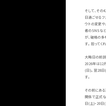
そして、その
日過ごせるフ
ウトの変更や
者のSNSな
が、破格の多
す。担ってく
大晦日の前説で
2026年は1
(日)。翌28
す。
その前にある夏
関係で正式な日
日(土)・20