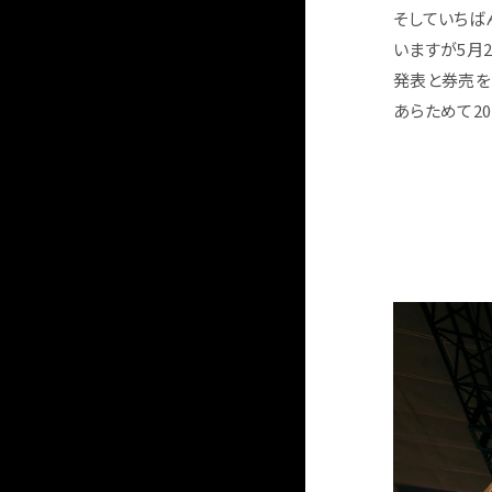
そしていちば
いますが5月2
発表と券売を
あらためて2