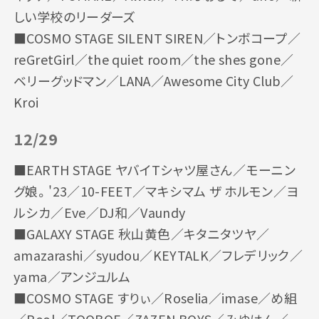
しい学校のリーダーズ
■COSMO STAGE SILENT SIREN／トンボコープ／
reGretGirl／the quiet room／the shes gone／
ベリーグッドマン／LANA／Awesome City Club／
Kroi
12/29
■EARTH STAGE ヤバイTシャツ屋さん／モーニン
グ娘。'23／10-FEET／マキシマム ザ ホルモン／ヨ
ルシカ／Eve／DJ和／Vaundy
■GALAXY STAGE 秋山黄色／キタニタツヤ／
amazarashi／syudou／KEYTALK／フレデリック／
yama／アンジュルム
■COSMO STAGE すりぃ／Roselia／imase／め組
／Reol／TOOBOE／ZAZEN BOYS／みゆはん／-