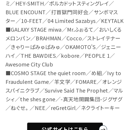
ミ／HEY-SMITH／ポルカドットスティングレイ／
BLUE ENCOUNT／打首獄門同好会／サンボマス
ター／10-FEET／04 Limited Sazabys／KEYTALK
■GALAXY STAGE miwa／Mr.ふぉるて／おいしくる
メロンパン／BRAHMAN／Cocco／ストレイテナー
／きゃりーぱみゅぱみゅ／OKAMOTO'S／ジェニー
ハイ／THE BAWDIES／kobore／PEOPLE 1／
Awesome City Club
■COSMO STAGE the quiet room／め組／Ivy to
Fraudulent Game／羊文学／FOMARE／オレンジ
スパイニクラブ／Survive Said The Prophet／マル
シィ／the shes gone／-真天地開闢集団-ジグザグ
／ねぐせ。／NEE／reGretGirl／ネクライトーキー
公式サイトはこちら