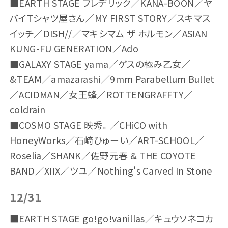
■EARTH STAGE フレデリック／KANA-BOON／ヤ
バイTシャツ屋さん／MY FIRST STORY／スキマス
イッチ／DISH//／マキシマム ザ ホルモン／ASIAN
KUNG-FU GENERATION／Ado
■GALAXY STAGE yama／ゲスの極み乙女／
&TEAM／amazarashi／9mm Parabellum Bullet
／ACIDMAN／女王蜂／ROTTENGRAFFTY／
coldrain
■COSMO STAGE 映秀。／CHiCO with
HoneyWorks／石崎ひゅーい／ART-SCHOOL／
Roselia／SHANK／佐野元春 & THE COYOTE
BAND／XIIX／ツユ／Nothing's Carved In Stone
12/31
■EARTH STAGE go!go!vanillas／キュウソネコカ