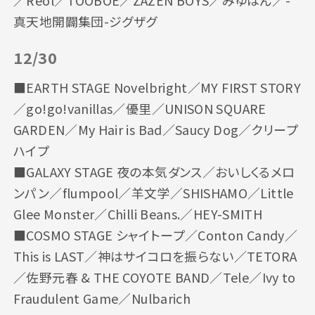
真天地開闢集団-ジグザグ
12/30
■EARTH STAGE Novelbright／MY FIRST STORY
／go!go!vanillas／優里／UNISON SQUARE
GARDEN／My Hair is Bad／Saucy Dog／クリープ
ハイプ
■GALAXY STAGE 夜の本気ダンス／おいしくるメロ
ンパン／flumpool／羊文学／SHISHAMO／Little
Glee Monster／Chilli Beans.／HEY-SMITH
■COSMO STAGE シャイトープ／Conton Candy／
This is LAST／神はサイコロを振らない／TETORA
／佐野元春 & THE COYOTE BAND／Tele／Ivy to
最新情報
メッセージ
開催概要
Fraudulent Game／Nulbarich