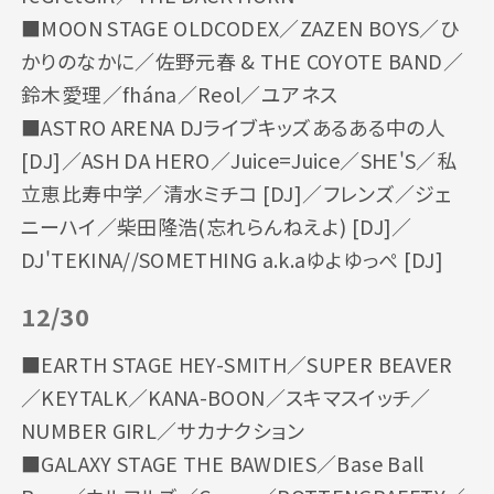
■MOON STAGE OLDCODEX／ZAZEN BOYS／ひ
かりのなかに／佐野元春 & THE COYOTE BAND／
鈴木愛理／fhána／Reol／ユアネス
■ASTRO ARENA DJライブキッズあるある中の人
[DJ]／ASH DA HERO／Juice=Juice／SHE'S／私
立恵比寿中学／清水ミチコ [DJ]／フレンズ／ジェ
ニーハイ／柴田隆浩(忘れらんねえよ) [DJ]／
DJ'TEKINA//SOMETHING a.k.aゆよゆっぺ [DJ]
12/30
■EARTH STAGE HEY-SMITH／SUPER BEAVER
／KEYTALK／KANA-BOON／スキマスイッチ／
NUMBER GIRL／サカナクション
■GALAXY STAGE THE BAWDIES／Base Ball