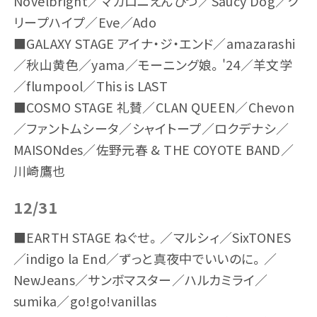
Novelbright／マカロニえんぴつ／Saucy Dog／ク
リープハイプ／Eve／Ado
■GALAXY STAGE アイナ・ジ・エンド／amazarashi
／秋山黄色／yama／モーニング娘。'24／羊文学
グッズ
飲食店
／flumpool／This is LAST
■COSMO STAGE 礼賛／CLAN QUEEN／Chevon
／ファントムシータ／シャイトープ／ロクデナシ／
MAISONdes／佐野元春 & THE COYOTE BAND／
川崎鷹也
12/31
■EARTH STAGE ねぐせ。／マルシィ／SixTONES
／indigo la End／ずっと真夜中でいいのに。／
NewJeans／サンボマスター／ハルカミライ／
sumika／go!go!vanillas