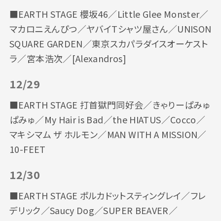
■EARTH STAGE 櫻坂46／Little Glee Monster／
マカロニえんぴつ／ヤバイTシャツ屋さん／UNISON
SQUARE GARDEN／東京スカパラダイスオーケスト
ラ／宮本浩次／[Alexandros]
12/29
■EARTH STAGE 打首獄門同好会／きゃりーぱみゅ
ぱみゅ／My Hair is Bad／the HIATUS／Cocco／
マキシマム ザ ホルモン／MAN WITH A MISSION／
10-FEET
12/30
■EARTH STAGE ポルカドットスティングレイ／フレ
デリック／Saucy Dog／SUPER BEAVER／