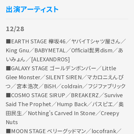
出演アーティスト
12/28
■EARTH STAGE 欅坂46／ヤバイTシャツ屋さん／
King Gnu／BABYMETAL／Official髭男dism／あ
いみょん／[ALEXANDROS]
■GALAXY STAGE ゴールデンボンバー／Little
Glee Monster／SILENT SIREN／マカロニえんぴ
つ／宮本浩次／BiSH／coldrain／フジファブリック
■COSMO STAGE SIRUP／BREAKERZ／Survive
Said The Prophet／Hump Back／パスピエ／奥
田民生／Nothing's Carved In Stone／Creepy
Nuts
■MOON STAGE ベリーグッドマン／locofrank／