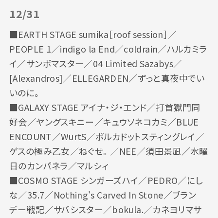
12/31
■EARTH STAGE sumika［roof session］／
PEOPLE 1／indigo la End／coldrain／ハルカミラ
イ／サンボマスター／04 Limited Sazabys／
[Alexandros]／ELLEGARDEN／ずっと真夜中でい
いのに。
■GALAXY STAGE アイナ・ジ・エンド／打首獄門同
好会／ヤングスキニー／キュウソネコカミ／BLUE
ENCOUNT／WurtS／ポルカドットスティングレイ／
ゲスの極み乙女／ねぐせ。／NEE／須田景凪／水曜
日のカンパネラ／マルシィ
■COSMO STAGE シンガーズハイ／PEDRO／にし
な／35.7／Nothing's Carved In Stone／ブラン
デー戦記／サバシスター／bokula.／カネヨリマサ