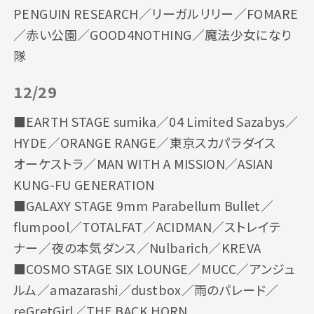
PENGUIN RESEARCH／リーガルリリー／FOMARE
／赤い公園／GOOD4NOTHING／魔法少女になり
隊
12/29
■EARTH STAGE sumika／04 Limited Sazabys／
HYDE／ORANGE RANGE／東京スカパラダイス
オーケストラ／MAN WITH A MISSION／ASIAN
KUNG-FU GENERATION
■GALAXY STAGE 9mm Parabellum Bullet／
flumpool／TOTALFAT／ACIDMAN／ストレイテ
ナー／夜の本気ダンス／Nulbarich／KREVA
■COSMO STAGE SIX LOUNGE／MUCC／アンジュ
ルム／amazarashi／dustbox／雨のパレード／
reGretGirl／THE BACK HORN