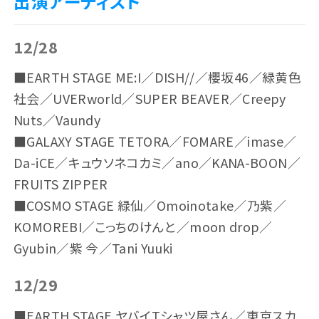
出演アーティスト
12/28
■EARTH STAGE ME:I／DISH//／櫻坂46／緑黄色
社会／UVERworld／SUPER BEAVER／Creepy
Nuts／Vaundy
■GALAXY STAGE TETORA／FOMARE／imase／
Da-iCE／キュウソネコカミ／ano／KANA-BOON／
FRUITS ZIPPER
■COSMO STAGE 緑仙／Omoinotake／乃紫／
KOMOREBI／こっちのけんと／moon drop／
Gyubin／紫 今／Tani Yuuki
12/29
タイムテーブル
アクセス
■EARTH STAGE ヤバイTシャツ屋さん／東京スカ