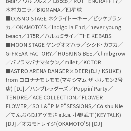
Bear／ウルフルズ／Cocco／ROTTENGRAFFTY／
木村カエラ／BIGMAMA／四星球
■COSMO STAGE ネクライトーキー／ビッケブラン
カ／OKAMOTO'S／indigo la End／never young
beach／175R／ハルカミライ／THE KEBABS
■MOON STAGE ヤングオオハラ／シシド・カフカ／
G-FREAK FACTORY／HUSKING BEE／climbgrow
／パノラマパナマタウン／milet／KOTORI
■ASTRO ARENA DANGER×DEER(DJ / KSUKE)
from コロナナモレモモ(マキシマム ザ ホルモン2号
店) [DJ]／ハンブレッダーズ／Poppin'Party／
TENDRE／ACE COLLECTION／FLOWER
FLOWER／SOIL&"PIMP"SESSIONS／Cö shu Nie
／てんぷらDJアゲまさ a.k.a. 小野武正(KEYTALK)
[DJ]／オカモトレイジ(OKAMOTO'S) [DJ]