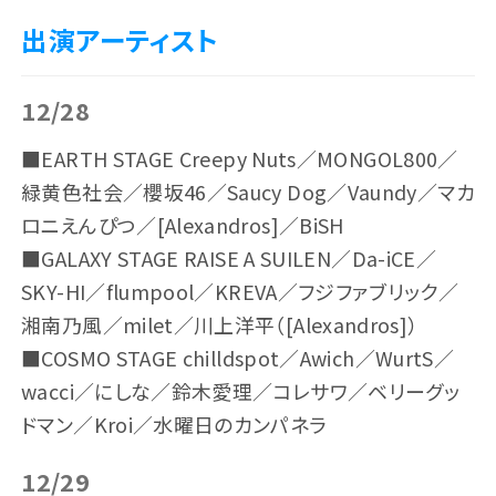
出演アーティスト
12/28
■EARTH STAGE Creepy Nuts／MONGOL800／
緑黄色社会／櫻坂46／Saucy Dog／Vaundy／マカ
ロニえんぴつ／[Alexandros]／BiSH
■GALAXY STAGE RAISE A SUILEN／Da-iCE／
SKY-HI／flumpool／KREVA／フジファブリック／
湘南乃風／milet／川上洋平（[Alexandros]）
■COSMO STAGE chilldspot／Awich／WurtS／
wacci／にしな／鈴木愛理／コレサワ／ベリーグッ
ドマン／Kroi／水曜日のカンパネラ
12/29