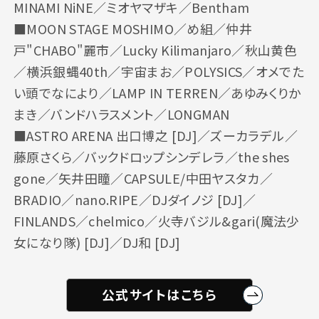
MINAMI NiNE／ミオヤマザキ／Bentham
■MOON STAGE MOSHIMO／め組／仲井
戸"CHABO"麗市／Lucky Kilimanjaro／秋山黄色
／横浜銀蝿40th／宇宙まお／POLYSICS／オメでた
い頭でなにより／LAMP IN TERREN／あゆみくりか
まき／バンドハラスメント／LONGMAN
■ASTRO ARENA 出口博之 [DJ]／ズーカラデル／
藤原さくら／バックドロップシンデレラ／the shes
gone／矢井田瞳／CAPSULE/中田ヤスタカ／
BRADIO／nano.RIPE／DJダイノジ [DJ]／
FINLANDS／chelmico／火寺バジル&gari(魔法少
女になり隊) [DJ]／DJ和 [DJ]
公式サイトはこちら