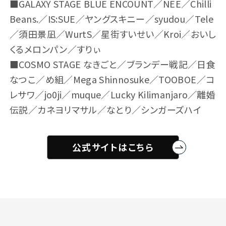
■GALAXY STAGE BLUE ENCOUNT／NEE／Chilli
Beans.／IS:SUE／ヤングスキニー／syudou／Tele
／須田景凪／WurtS／星街すいせい／Kroi／おいし
くるメロンパン／すりぃ
■COSMO STAGE なきごと／ブランデー戦記／日食
なつこ／め組／Mega Shinnosuke／TOOBOE／コ
レサワ／jo0ji／muque／Lucky Kilimanjaro／離婚
伝説／カネヨリマサル／なとり／シンガーズハイ
バスツアー
エリアマップ
公式サイトはこちら