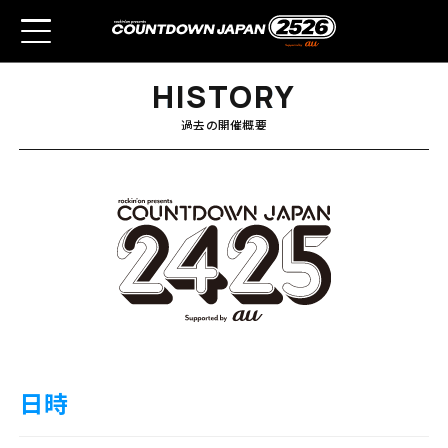
H
H
I
I
S
S
T
T
O
O
R
R
Y
Y
過去の開催概要
日時