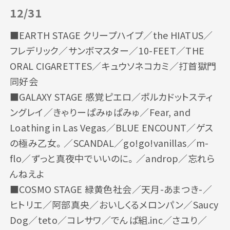
12/31
■EARTH STAGE クリープハイプ／the HIATUS／
フレデリック／サンボマスター／10-FEET／THE
ORAL CIGARETTES／キュウソネコカミ／打首獄門
同好会
■GALAXY STAGE 感覚ピエロ／ポルカドットスティ
ングレイ／きゃりーぱみゅぱみゅ／Fear, and
Loathing in Las Vegas／BLUE ENCOUNT／ゲス
の極み乙女。／SCANDAL／go!go!vanillas／m-
flo／ずっと真夜中でいいのに。／androp／忘れら
んねえよ
■COSMO STAGE 緑黄色社会／天月-あまつき-／
ヒトリエ／阿部真央／おいしくるメロンパン／Saucy
Dog／teto／コレサワ／でんぱ組.inc／さユり／