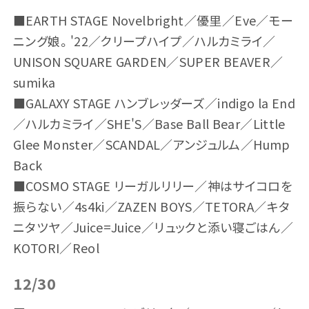
■EARTH STAGE Novelbright／優里／Eve／モー
ニング娘。'22／クリープハイプ／ハルカミライ／
UNISON SQUARE GARDEN／SUPER BEAVER／
sumika
■GALAXY STAGE ハンブレッダーズ／indigo la End
／ハルカミライ／SHE'S／Base Ball Bear／Little
Glee Monster／SCANDAL／アンジュルム／Hump
Back
■COSMO STAGE リーガルリリー／神はサイコロを
振らない／4s4ki／ZAZEN BOYS／TETORA／キタ
ニタツヤ／Juice=Juice／リュックと添い寝ごはん／
KOTORI／Reol
12/30