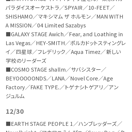
パラダイスオーケストラ／SPYAIR／10-FEET／
SHISHAMO／マキシマム ザ ホルモン／MAN WITH
A MISSION／04 Limited Sazabys
■GALAXY STAGE Awich／Fear, and Loathing in
Las Vegas／HEY-SMITH／ポルカドットスティングレ
イ／四星球／フレデリック／Aqua Timez／新しい
学校のリーダーズ
■COSMO STAGE shallm／サバシスター／
BEYOOOOONDS／LANA／Novel Core／Age
Factory／FAKE TYPE.／トゲナシトゲアリ／アン
ジュルム
12/30
■EARTH STAGE PEOPLE 1／ハンブレッダーズ／