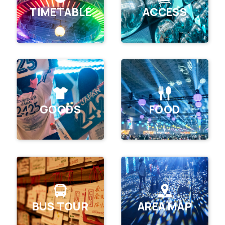
TIMETABLE
ACCESS
GOODS
FOOD
BUS TOUR
AREA MAP