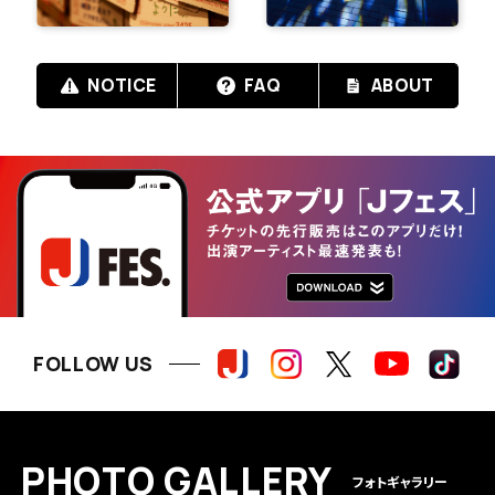
NOTICE
FAQ
ABOUT
FOLLOW US
P
H
O
T
O
G
A
L
L
E
R
Y
フォトギャラリー