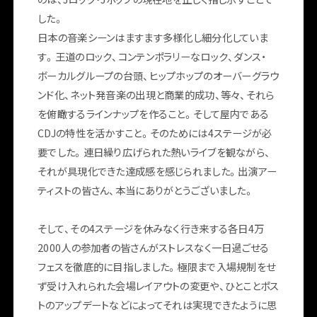
した。
日本の音楽シーンはますます多様化し細分化していま
す。王道のロック、コンテンポラリーなロック、ダンス・
最新情報
メッセージ
開催概要
ボーカルグループの台頭、ヒップホップのオーバーグラウ
ンド化、ネット発音楽の出現と商業的成功、等々、それら
を俯瞰するラインナップを作ること。そして屋内である
CDJの特性を活かすこと。そのためには4ステージが必
要でした。連日繰り広げられた熱いライブを観ながら、
それが具現化できた達成感を感じられました。出演アー
ティストの皆さん、本当にありがとうございました。
そして、その4ステージを休みなく行き来する各日4万
2000人の参加者の皆さんがストレスなく一日過ごせる
フェスを徹底的に目指しました。極限まで入場規制をせ
ず受け入れられた会場レイアウトの変更や、ひとことポス
トのアップデートなどによってそれは実現できたように思