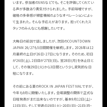
います。参加者のSNSなどでも、そこを評価してくれてい
る声が多数あり勇気付けられました。手前味噌ですが、
破格の多幸感が精密機械のようなオペレーションによっ
て生まれた。そんな手応えがあります。担ってくれたス
タッフのみんなにも感謝したいです。
大晦日の前説で話しましたが、次回のCOUNTDOWN
JAPAN 26/27も5日間開催を継続します。2026年は12
月最終の土日が26日・27日になります。そのため、初日
が26日(土)、2日目が27日(日)。翌28日(月)を休止日と
して、その後29日(火)から3日間という少し変則的な日
FOLLOW US
程になります。
その前にある夏のROCK IN JAPAN FESTIVALですが、
今年も9月に開催いたします。会場調整の関係で正式な
日程発表がまだ出来ないのですが、基本9月12日(土)・
13日(日)、そして翌週の19日(土)・20日(日)・21日(月・