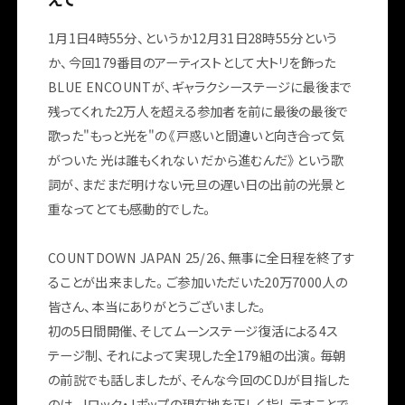
1月1日4時55分、というか12月31日28時55分という
か、今回179番目のアーティストとして大トリを飾った
BLUE ENCOUNTが、ギャラクシーステージに最後まで
残ってくれた2万人を超える参加者を前に最後の最後で
歌った"もっと光を"の《戸惑いと間違いと向き合って気
がついた 光は誰もくれない だから進むんだ》という歌
詞が、まだまだ明けない元旦の遅い日の出前の光景と
重なってとても感動的でした。
COUNTDOWN JAPAN 25/26、無事に全日程を終了す
ることが出来ました。ご参加いただいた20万7000人の
皆さん、本当にありがとうございました。
初の5日間開催、そしてムーンステージ復活による4ス
テージ制、それによって実現した全179組の出演。毎朝
の前説でも話しましたが、そんな今回のCDJが目指した
のは、Jロック・Jポップの現在地を正しく指し示すことで