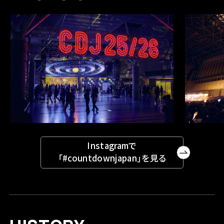
Instagramで
「#countdownjapan」を見る