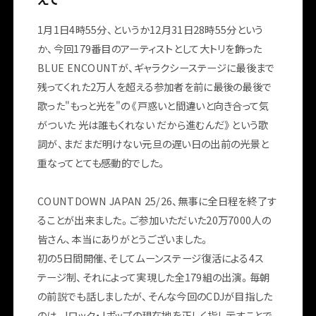
1月1日4時55分、というか12月31日28時55分という
か、今回179番目のアーティストとして大トリを飾った
BLUE ENCOUNTが、ギャラクシーステージに最後まで
残ってくれた2万人を超える参加者を前に最後の最後で
歌った"もっと光を"の《戸惑いと間違いと向き合って気
がついた 光は誰もくれない だから進むんだ》という歌
詞が、まだまだ明けない元旦の遅い日の出前の光景と
重なってとても感動的でした。
COUNTDOWN JAPAN 25/26、無事に全日程を終了す
ることが出来ました。ご参加いただいた20万7000人の
皆さん、本当にありがとうございました。
初の5日間開催、そしてムーンステージ復活による4ス
テージ制、それによって実現した全179組の出演。毎朝
の前説でも話しましたが、そんな今回のCDJが目指した
のは、Jロック・Jポップの現在地を正しく指し示すことで