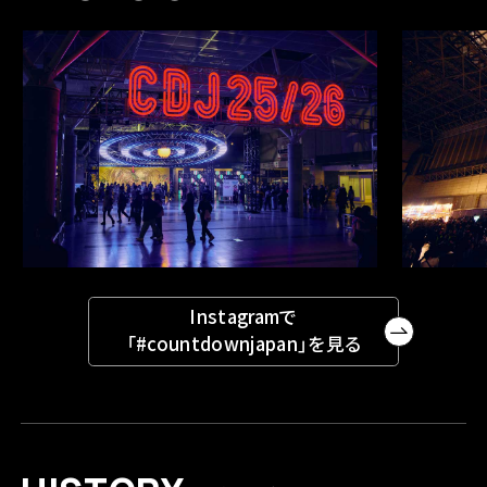
Instagramで
「#countdownjapan」を見る