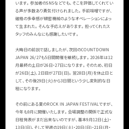
います。参加者のSNSなどでも、そこを評価してくれてい
る声が多数あり勇気付けられました。手前味噌ですが、
破格の多幸感が精密機械のようなオペレーションによっ
て生まれた。そんな手応えがあります。担ってくれたス
タッフのみんなにも感謝したいです。
大晦日の前説で話しましたが、次回のCOUNTDOWN
JAPAN 26/27も5日間開催を継続します。2026年は12
月最終の土日が26日・27日になります。そのため、初日
が26日(土)、2日目が27日(日)。翌28日(月)を休止日と
して、その後29日(火)から3日間という少し変則的な日
FOLLOW US
程になります。
その前にある夏のROCK IN JAPAN FESTIVALですが、
今年も9月に開催いたします。会場調整の関係で正式な
日程発表がまだ出来ないのですが、基本9月12日(土)・
13日(日)、そして翌週の19日(土)・20日(日)・21日(月・