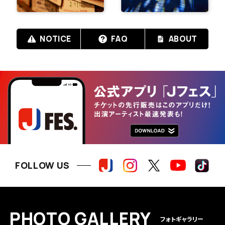
NOTICE
FAQ
ABOUT
FOLLOW US
P
H
O
T
O
G
A
L
L
E
R
Y
フォトギャラリー