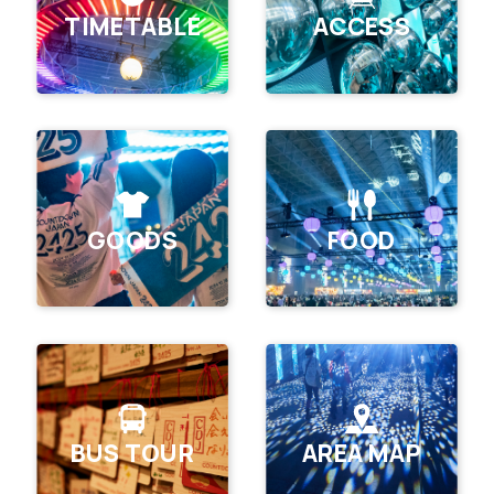
TIMETABLE
ACCESS
GOODS
FOOD
BUS TOUR
AREA MAP