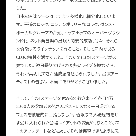
した。
日本の音楽シーンはますます多様化し細分化していま
す。王道のロック、コンテンポラリーなロック、ダンス・
最新情報
メッセージ
開催概要
ボーカルグループの台頭、ヒップホップのオーバーグラウ
ンド化、ネット発音楽の出現と商業的成功、等々、それら
を俯瞰するラインナップを作ること。そして屋内である
CDJの特性を活かすこと。そのためには4ステージが必
要でした。連日繰り広げられた熱いライブを観ながら、
それが具現化できた達成感を感じられました。出演アー
ティストの皆さん、本当にありがとうございました。
そして、その4ステージを休みなく行き来する各日4万
2000人の参加者の皆さんがストレスなく一日過ごせる
フェスを徹底的に目指しました。極限まで入場規制をせ
ず受け入れられた会場レイアウトの変更や、ひとことポス
トのアップデートなどによってそれは実現できたように思